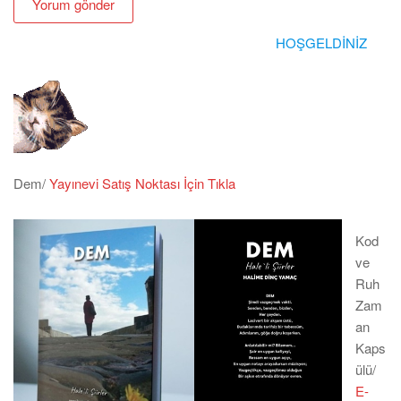
HOŞGELDİNİZ
Dem/
Yayınevi Satış Noktası İçin Tıkla
Kod
ve
Ruh
Zam
an
Kaps
ülü/
E-