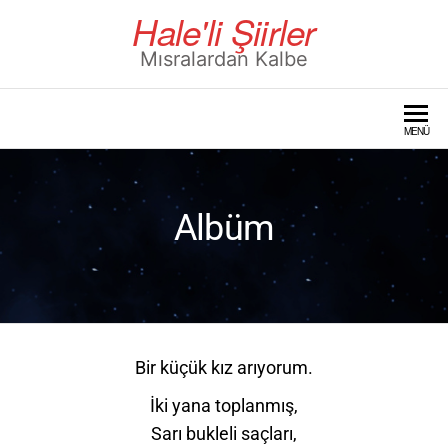
Skip
Hale'li Şiirler
to
Mısralardan Kalbe
the
content
MENÜ
Albüm
Bir küçük kız arıyorum.
İki yana toplanmış,
Sarı bukleli saçları,