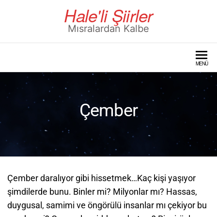
Skip
Hale'li Şiirler
to
Mısralardan Kalbe
the
content
MENÜ
Çember
Çember daralıyor gibi hissetmek…Kaç kişi yaşıyor
şimdilerde bunu. Binler mi? Milyonlar mı? Hassas,
duygusal, samimi ve öngörülü insanlar mı çekiyor bu