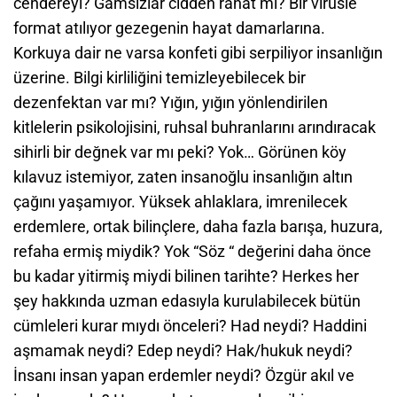
cendereyi? Gamsızlar cidden rahat mı? Bir virüsle
format atılıyor gezegenin hayat damarlarına.
Korkuya dair ne varsa konfeti gibi serpiliyor insanlığın
üzerine. Bilgi kirliliğini temizleyebilecek bir
dezenfektan var mı? Yığın, yığın yönlendirilen
kitlelerin psikolojisini, ruhsal buhranlarını arındıracak
sihirli bir değnek var mı peki? Yok… Görünen köy
kılavuz istemiyor, zaten insanoğlu insanlığın altın
çağını yaşamıyor. Yüksek ahlaklara, imrenilecek
erdemlere, ortak bilinçlere, daha fazla barışa, huzura,
refaha ermiş miydik? Yok “Söz “ değerini daha önce
bu kadar yitirmiş miydi bilinen tarihte? Herkes her
şey hakkında uzman edasıyla kurulabilecek bütün
cümleleri kurar mıydı önceleri? Had neydi? Haddini
aşmamak neydi? Edep neydi? Hak/hukuk neydi?
İnsanı insan yapan erdemler neydi? Özgür akıl ve